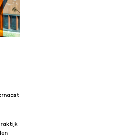
aarnaast
raktijk
den