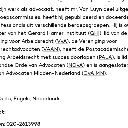
ijn werk als advocaat, heeft mr. Van Luyn deel uit
oepscommissies, heeft hij gepubliceerd en doceerde
fessionals uit verschillende beroeps­groepen. Hij is 
ter van het Gerard Hamer Instituut (
GHI
), lid van de
ing voor Arbeidsrecht (
VvA
), de Vereniging voor
srechtadvocaten (
VAAN
), heeft de Postacademisch
ng Arbeidsrecht met succes doorlopen (
PALA
), is l
andse Orde van Advocaten (
NOvA
) en is aangesloten
an Advocaten Midden-Nederland (
OvA MN
).
Duits, Engels, Nederlands.
t:
on:
020-2613998