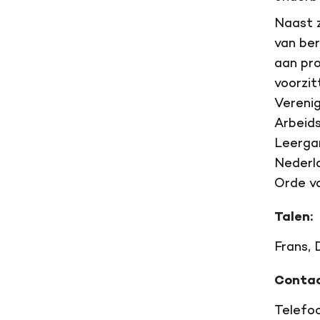
Naast z
van ber
aan pro
voorzit
Verenig
Arbeid
Leerga
Nederl
Orde v
Talen:
Frans, 
Contac
Telefo