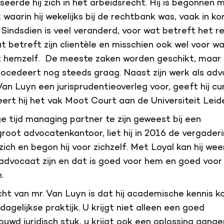
iseerde hij zich in het arbeidsrecht. Hij is begonnen
k waarin hij wekelijks bij de rechtbank was, vaak in ko
 Sindsdien is veel veranderd, voor wat betreft het re
t betreft zijn clientèle en misschien ook wel voor w
t hemzelf. De meeste zaken worden geschikt, maar 
ocedeert nog steeds graag. Naast zijn werk als adv
 Van Luyn een jurisprudentieoverleg voor, geeft hij c
ert hij het vak Moot Court aan de Universiteit Leid
e tijd managing partner te zijn geweest bij een
root advocatenkantoor, liet hij in 2016 de vergader
zich en begon hij voor zichzelf. Met Loyal kan hij wee
vocaat zijn en dat is goed voor hem en goed voor 
.
ht van mr. Van Luyn is dat hij academische kennis k
dagelijkse praktijk. U krijgt niet alleen een goed
uwd juridisch stuk, u krijgt ook een oplossing aanger