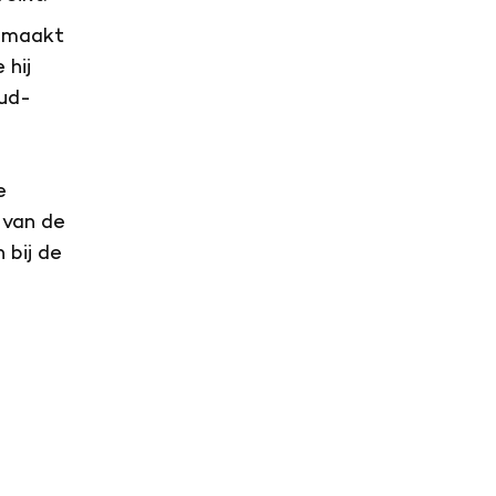
gemaakt
 hij
oud-
e
id van de
 bij de