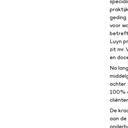
special
praktij
geding.
voor wa
betref
Luyn pr
zit mr.
en doce
Na lang
middelg
achter 
100% ad
cliënten
De krac
aan de 
onderbo