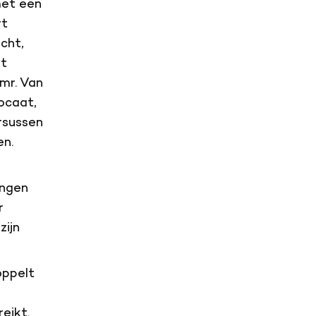
 met een
rt
cht,
at
mr. Van
ocaat,
ursussen
en.
ingen
r
zijn
oppelt
eikt.